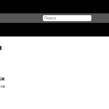
м
ки
0 см